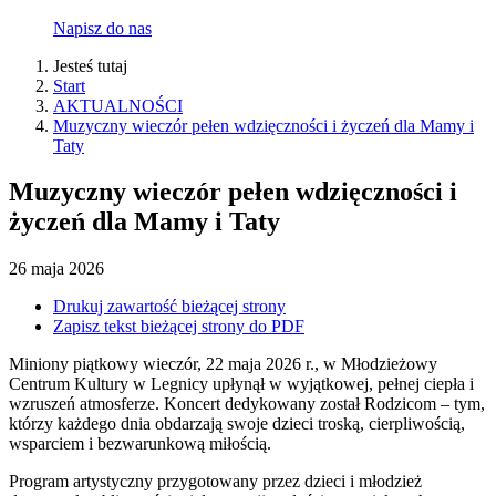
Napisz do nas
Jesteś tutaj
Start
AKTUALNOŚCI
Muzyczny wieczór pełen wdzięczności i życzeń dla Mamy i
Taty
Muzyczny wieczór pełen wdzięczności i
życzeń dla Mamy i Taty
26
maja
2026
Drukuj zawartość bieżącej strony
Zapisz tekst bieżącej strony do PDF
Miniony piątkowy wieczór, 22 maja 2026 r., w Młodzieżowy
Centrum Kultury w Legnicy upłynął w wyjątkowej, pełnej ciepła i
wzruszeń atmosferze. Koncert dedykowany został Rodzicom – tym,
którzy każdego dnia obdarzają swoje dzieci troską, cierpliwością,
wsparciem i bezwarunkową miłością.
Program artystyczny przygotowany przez dzieci i młodzież